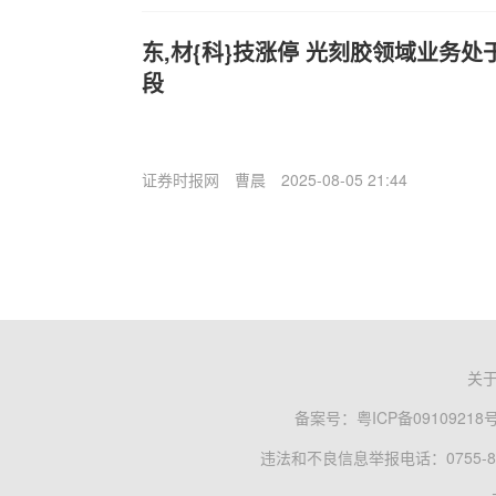
东,材{科}技涨停 光刻胶领域业务
段
证券时报网
曹晨
2025-08-05 21:44
关
备案号：
粤ICP备09109218
违法和不良信息举报电话：0755-83