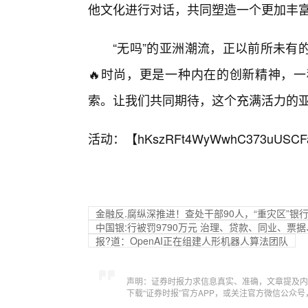
他文化进行对话，共同塑造一个更加丰
“无吗”的亚洲潮流，正以前所未有
🔥时尚，更是一种内在的创新精神，
索。让我们共同期待，这个充满活力的
活动：【
hKszRFt4WyWwhC373uUSCF
金融反.腐纵深推进！查处干部90人，“重灾区”银
中国银:行被罚9790万元 治理、贷款、同业、
报?道：OpenAI正在组建人形机器人算法团队
声明：证券时报力求信息真实、准确，文章提及内
下载“证券时报”官方APP，或关注官方微信公众